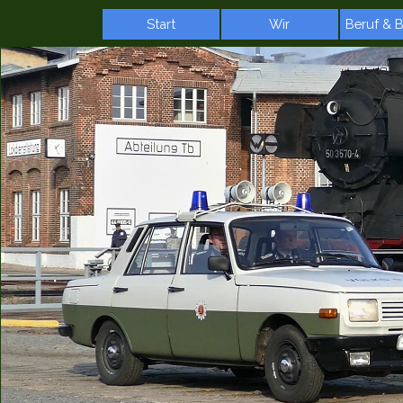
Direkt zum Seiteninhalt
Start
Wir
Beruf & 
▼