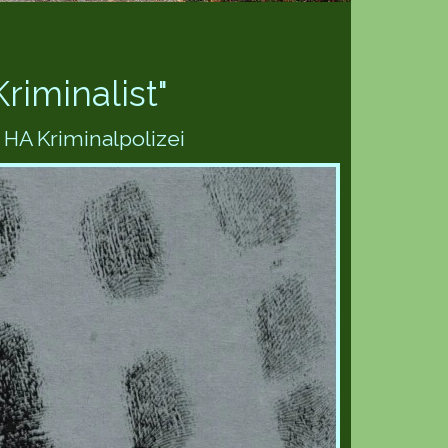
riminalist"
HA Kriminalpolizei