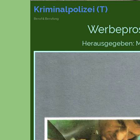
Kriminalpolizei (T)
Beruf & Berufung
Werbeprosp
Herausgegeben: Md