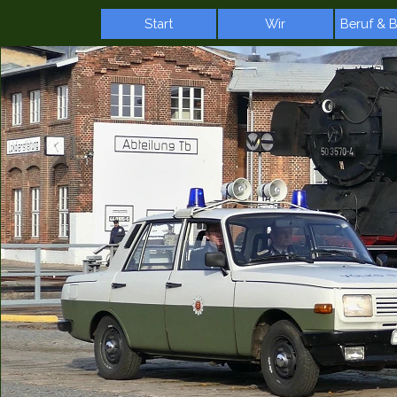
Direkt zum Seiteninhalt
Start
Wir
Beruf & 
▼