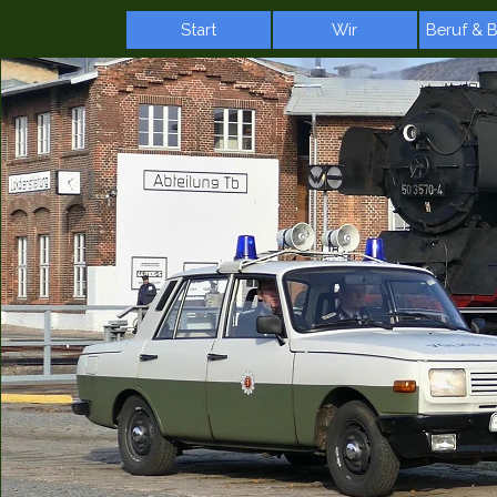
Direkt zum Seiteninhalt
Start
Wir
Beruf & 
▼