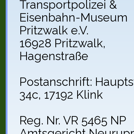
Transportpolizei &
Eisenbahn-Museum
Pritzwalk e.V.
16928 Pritzwalk,
Hagenstraße
Postanschrift: Haupts
34c, 17192 Klink
Reg. Nr. VR 5465 NP
Amtsgericht Neurup