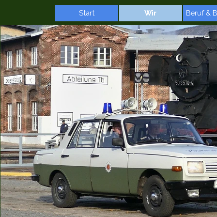
Direkt zum Seiteninhalt
Start
Wir
Beruf & 
▼